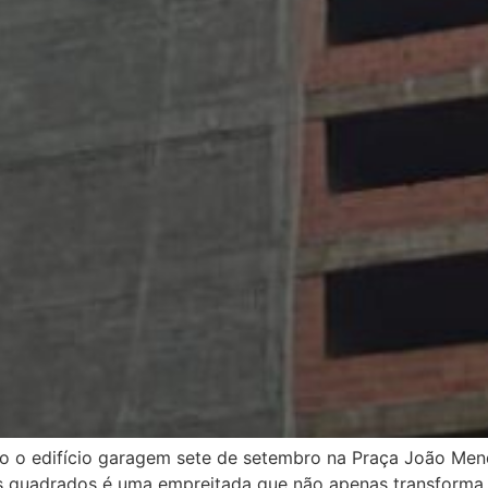
odo o edifício garagem sete de setembro na Praça João Me
s quadrados é uma empreitada que não apenas transforma