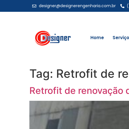
designer@designerengenharia.com.br
(
Home
Serviç
Tag:
Retrofit de 
Retrofit de renovação