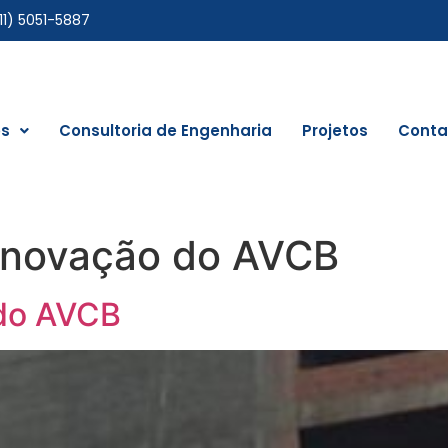
11) 5051-5887
os
Consultoria de Engenharia
Projetos
Conta
renovação do AVCB
 do AVCB